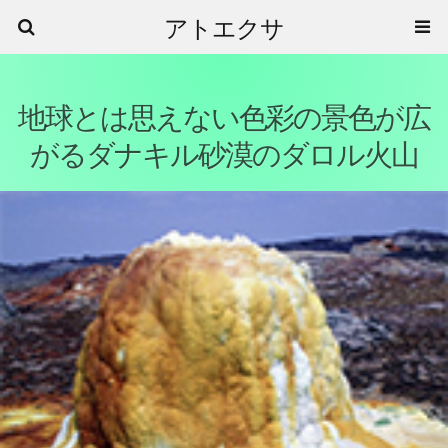
アトエクサ
地球とは思えない色彩の景色が広
がるダナキル砂漠のダロル火山