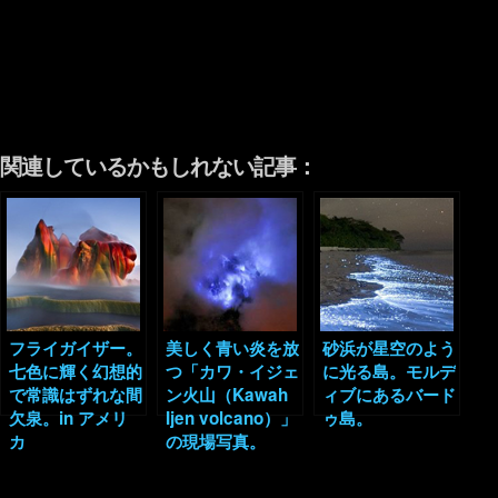
関連しているかもしれない記事：
フライガイザー。
美しく青い炎を放
砂浜が星空のよう
七色に輝く幻想的
つ「カワ・イジェ
に光る島。モルデ
で常識はずれな間
ン火山（Kawah
ィブにあるバード
欠泉。in アメリ
Ijen volcano）」
ゥ島。
カ
の現場写真。