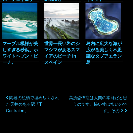
ス・ウェル」
マーブル模様が美
世界一長い岩のシ
島内に広大な海が
しすぎる砂浜。ホ
マシマがあるスマ
広がる美しく不思
ワイトヘブン・ビ
イアのビーチ in
議なタブアエラン
ーチ。
スペイン
島
以前の投稿
次の投稿
陶器の絵柄で埋め尽くされ
高所恐怖症は人間の本能だと思
た天井のある駅「T
うのです。怖い物は怖いので
Centralen」
す。その２