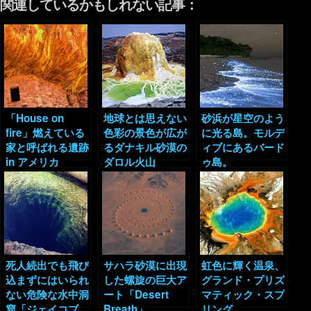
関連しているかもしれない記事：
「House on
地球とは思えない
砂浜が星空のよう
fire」燃えている
色彩の景色が広が
に光る島。モルデ
家と呼ばれる遺跡
るダナキル砂漠の
ィブにあるバード
in アメリカ
ダロル火山
ゥ島。
死人続出でも飛び
サハラ砂漠に出現
虹色に輝く温泉、
込まずにはいられ
した螺旋の巨大ア
グランド・プリズ
ない危険な水中洞
ート「Desert
マティック・スプ
窟「ジェイコブ
Breath」
リング。