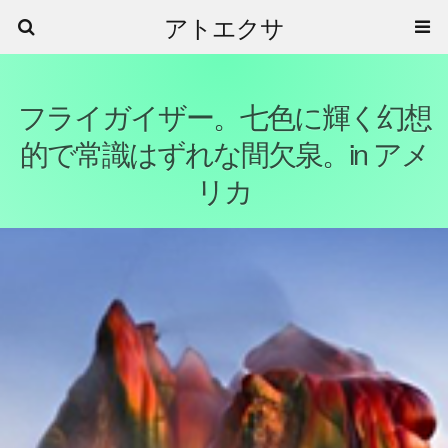
アトエクサ
フライガイザー。七色に輝く幻想
的で常識はずれな間欠泉。in アメ
リカ