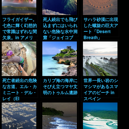
フライガイザー。
死人続出でも飛び
サハラ砂漠に出現
七色に輝く幻想的
込まずにはいられ
した螺旋の巨大ア
で常識はずれな間
ない危険な水中洞
ート「Desert
欠泉。in アメリ
窟「ジェイコブ
Breath」
カ
ス・ウェル」
死亡者続出の危険
カリブ海の海岸に
世界一長い岩のシ
な古道、エル・カ
そびえ立つマヤ文
マシマがあるスマ
ミニート・デル・
明のトゥルム遺跡
イアのビーチ in
レイ（El
スペイン
Caminito del
Rey）。