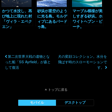
かつて水没し、再
砂浜が星空のよう
マーブル模様が美
び地上に現れた村
に光る島。モルデ
しすぎる砂浜。ホ
「ヴィラ・エペク
ィブにあるバード
ワイトヘブン・ビ
エン」
ゥ島。
ーチ。
以前の投稿
次の投稿
第二次世界大戦の遺物とな
犬の変顔コレクション。水分を
った船「SS Ayrfield」が森と
飛ばす時のスローモーションで
して復活
す。
トップに戻る
モバイル
デスクトップ