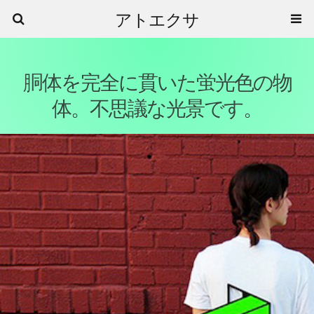
アトエクサ
胴体を完全に貫いた蛍光色の物
体。不思議な光景です。