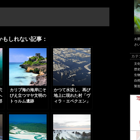
かもしれない記事：
火
さ
カテ
文
歴
生
自
製
穴
カリブ海の海岸にそ
かつて水没し、再び
へ
びえ立つマヤ文明の
地上に現れた村「ヴ
部
トゥルム遺跡
ィラ・エペクエン」