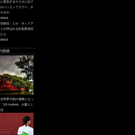
海に実在するマリオに出て
るのパックンフラワー。オ
グチボヤ。
/03/02
金目銀目」とか「オッドア
」とか呼ばれる虹彩異色症
猫たち
/09/10
の投稿
二次世界大戦の遺物となっ
「SS Ayrfield」が森とし
復活