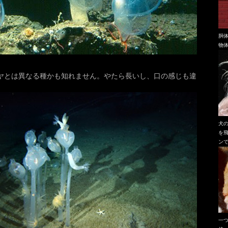
胴
物
ヤとは異なる種かも知れません。やたら長いし、口の感じも違
犬
を
ン
一