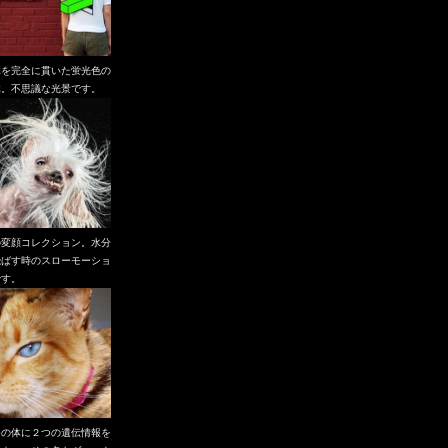
体を完全に貫いた蛍光色の
体。不思議な光景です。
の変顔コレクション。水分
飛ばす時のスローモーショ
です。
つの体に２つの遺伝情報を