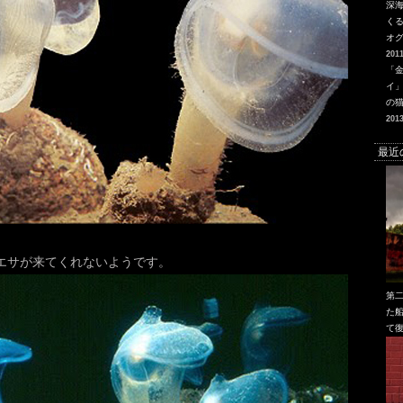
深
く
オ
2011
「
イ
の
2013
最近
エサが来てくれないようです。
第
た船
て