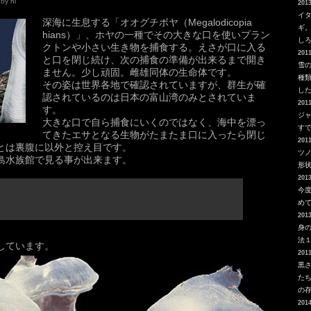
by
ni
2013
イ
深海に生息する「オオグチボヤ（Megalodicopia
ギ
hians）」、ホヤの一種でその大きな口を使いプラン
し
クトンや小さい生き物を捕食する。えさが口に入る
2011
と口を閉じ続け、次の捕食の準備が出来るまで開き
雪
ません。少し頑固。雌雄同体の生命体です。
種
その姿は世界各地で確認されていますが、群生が確
し
認されているのは日本の富山湾のみとされていま
2011
す。
ジ
大きな口で自ら捕食にいくのではなく、海中を漂っ
す
てきたエサとなる生物がたまたま口に入ったら閉じ
2011
とは裏腹に以外と控え目です。
ツ
島水族館で見る事が出来ます。
形
2013
今
め
2013
身
法
しています。
2011
黒
た
の
2014