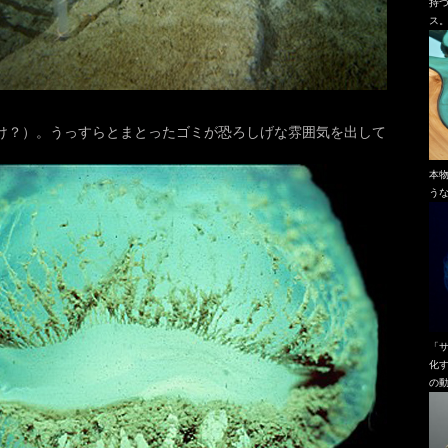
持
ス
け？）。うっすらとまとったゴミが恐ろしげな雰囲気を出して
本
う
「
化
の