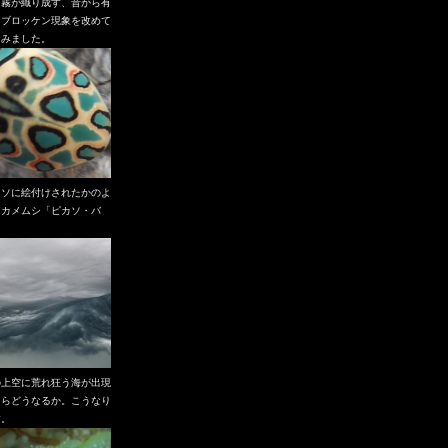
と霧が織り成す、昔から有
なブロッケン現象を改めて
てみました。
カソに絵付けされたかのよ
なカメムシ「ピカソ・バ
」
の上空に荒れ狂う海が出現
たらどうなるか。こうなり
す。