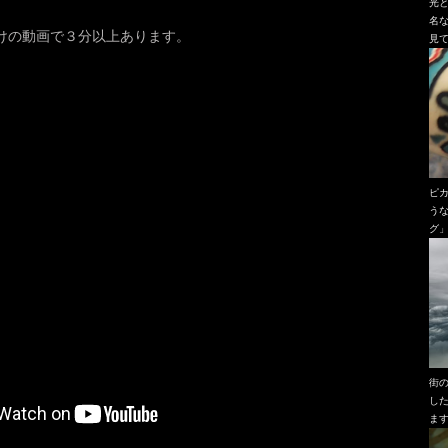
光
名
けの動画で３分以上あります。
見
ピ
う
グ
街
し
ま