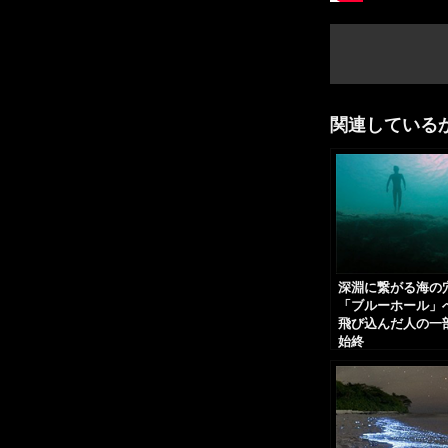
関連している
深淵に繋がる海の
「ブルーホール」
飛び込んだ人の一
始終