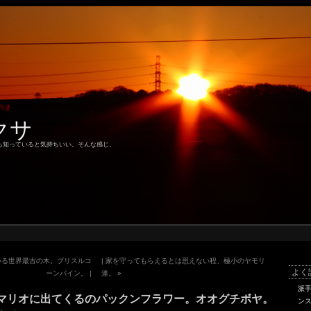
クサ
も知っていると気持ちいい。そんな感じ。
いる世界最古の木。ブリスルコ
| 家を守ってもらえるとは思えない程、極小のヤモリ
よく
ーンパイン。 |
達。
»
派
マリオに出てくるのパックンフラワー。オオグチボヤ。
ン