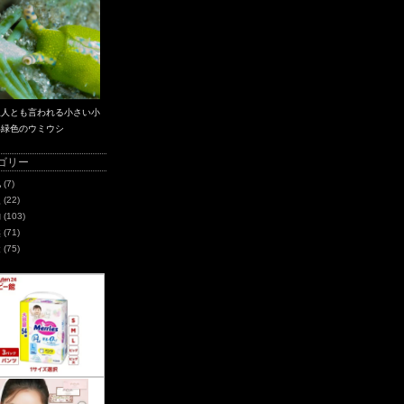
星人とも言われる小さい小
い緑色のウミウシ
ゴリー
化
(7)
史
(22)
物
(103)
然
(71)
造
(75)