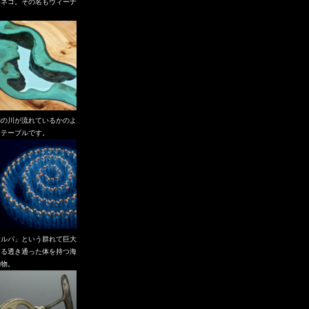
つネコ。その名もヴィーナ
。
物の川が流れているかのよ
なテーブルです。
サルパ」という群れて巨大
する透き通った体を持つ海
動物。