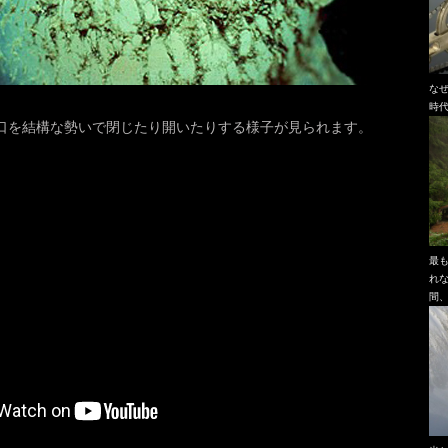
な
時
口を結構な勢いで閉じたり開いたりする様子が見られます。
最
れ
間