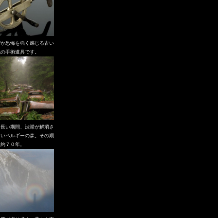
ぜか恐怖を強く感じる古い
代の手術道具です。
も長い期間、渋滞が解消さ
ないベルギーの森。その期
、約７０年。