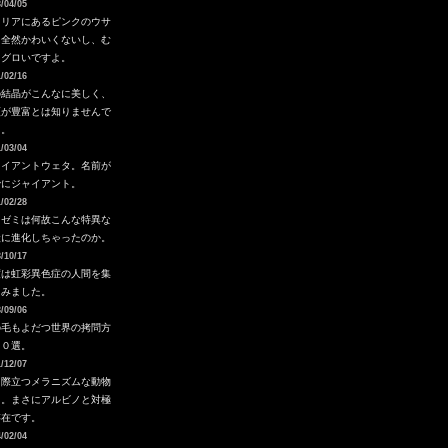
/04/05
タリアにあるピンクのウサ
。全然かわいくないし、む
ろグロいですよ。
/02/16
の結晶がこんなに美しく、
類が豊富とは知りませんで
た。
/03/04
ャイアントウェタ。名前が
でにジャイアント。
/02/28
ノゼミは何故こんな特異な
状に進化しちゃったのか。
/10/17
度は虹彩異色症の人間を集
てみました。
/09/06
の毛もよだつ世界の拷問方
１０選。
/12/07
さ際立つメラニズムな動物
ち。まさにアルビノと対極
存在です。
/02/04