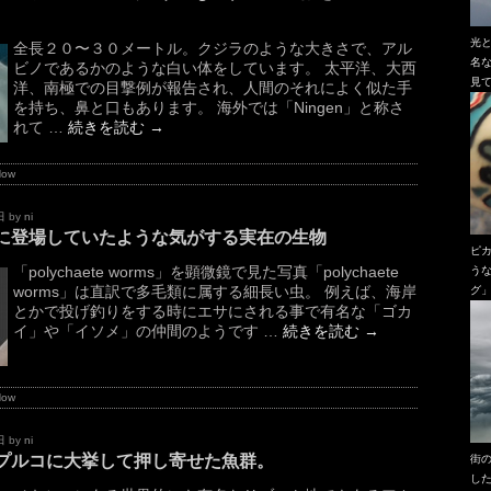
光
全長２０〜３０メートル。クジラのような大きさで、アル
名
ビノであるかのような白い体をしています。 太平洋、大西
見
洋、南極での目撃例が報告され、人間のそれによく似た手
を持ち、鼻と口もあります。 海外では「Ningen」と称さ
れて …
続きを読む
→
Now
日
by
ni
に登場していたような気がする実在の生物
ピ
「polychaete worms」を顕微鏡で見た写真「polychaete
う
worms」は直訳で多毛類に属する細長い虫。 例えば、海岸
グ
とかで投げ釣りをする時にエサにされる事で有名な「ゴカ
イ」や「イソメ」の仲間のようです …
続きを読む
→
Now
日
by
ni
プルコに大挙して押し寄せた魚群。
街
し