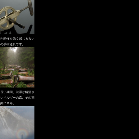
ぜか恐怖を強く感じる古い
代の手術道具です。
も長い期間、渋滞が解消さ
ないベルギーの森。その期
、約７０年。