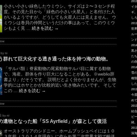
2013
小さい小さい緑色したウミウシ。サイズは２〜３センチ程
イ
度。その見た目から「緑色の小さい火星人」と名付けた人
ギ
がいるようですが、どうしても火星人には見えません。 ウ
し
ミウシは巻貝の仲間というだけの事はあって、このウミウ
2011
シもよく見 …
続きを読む
→
世
ルー
ン
Now
2014
黒
by
ni
た
う群れて巨大化する透き通った体を持つ海の動物。
の
2014
「サルパ類：脊索動物の尾索動物サルパ目に属する動物
雪
で、海産。群体を作り巨大になることがある。※weblio辞
種
書より」だそうです。 説明だとよく分かりませんが、生物
し
学的にはホヤとかが比較的近い生き物みたいです。 そして
2011
この …
続きを読む
→
今
め
Now
2013
結
日
by
ni
ビ
遺物となった船「SS Ayrfield」が森として復活
緒
2011
オーストラリアのシドニー、ホームブッシュベイには１０
深
３年前（２０１４年現在）に作られ第二次世界大戦で輸送