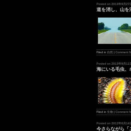
Posted on
2013年9月27
道を消し、山を
Filed in
自然
|
Comment 
Posted on
2013年9月11
海にいる毛虫、
Filed in
生物
|
Comment 
Posted on
2012年6月14
今さらながら「