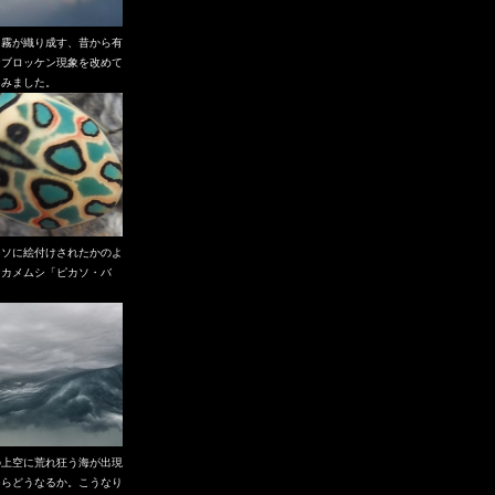
と霧が織り成す、昔から有
なブロッケン現象を改めて
てみました。
カソに絵付けされたかのよ
なカメムシ「ピカソ・バ
」
の上空に荒れ狂う海が出現
たらどうなるか。こうなり