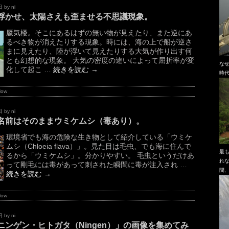
日
by
ni
浮かせ、太陽さえも歪ませる不思議現象。
蜃気楼。そこにあるはずの無い物が見えたり、また逆にあ
るべき物が消えたりする現象。時には、海の上で船が逆さ
まに見えたり、陸が浮いて見えたりする大気が作り出す何
とも幻想的な現象。 大気の密度の違いによって屈折率が変
な
化して起こ …
続きを読む
→
時
Now
日
by
ni
名前はそのままウミケムシ（毒あり）。
環境省でも海の危険な生き物として紹介している「ウミケ
ムシ（Chloeia flava）」。見た目は毛虫、でも海に住んで
最
るから「ウミケムシ」。分かりやすい。 毛虫というだけあ
れ
って剛毛には毒があって刺された瞬間に毒が注入され …
間
続きを読む
→
Now
日
by
ni
ニンゲン・ヒトガタ（Ningen）」の画像を集めてみ