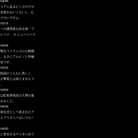
/04/05
タリアにあるピンクのウサ
。全然かわいくないし、む
ろグロいですよ。
/02/16
界一の透明度を誇る湖「ブ
レイク」 in ニュージーラ
ド
/06/06
さ際立つメラニズムな動物
ち。まさにアルビノと対極
存在です。
/02/04
の結晶がこんなに美しく、
類が豊富とは知りませんで
た。
/03/04
度は虹彩異色症の人間を集
てみました。
/09/06
合双生児として産まれたア
ーとブリタニーはいつも一
。
/04/05
海に実在するマリオに出て