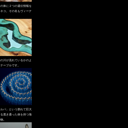
つの体に２つの遺伝情報を
つネコ。その名もヴィーナ
。
物の川が流れているかのよ
なテーブルです。
サルパ」という群れて巨大
する透き通った体を持つ海
動物。