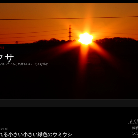
クサ
も知っていると気持ちいい。そんな感じ。
よく
派
by
ni
れる小さい小さい緑色のウミウシ
ン