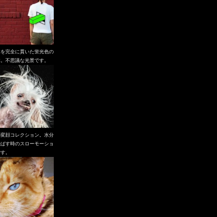
体を完全に貫いた蛍光色の
体。不思議な光景です。
の変顔コレクション。水分
飛ばす時のスローモーショ
です。