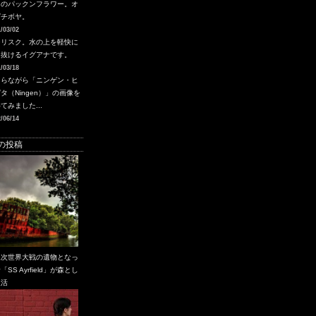
るのパックンフラワー。オ
グチボヤ。
/03/02
シリスク。水の上を軽快に
り抜けるイグアナです。
/03/18
さらながら「ニンゲン・ヒ
タ（Ningen）」の画像を
てみました...
/06/14
の投稿
二次世界大戦の遺物となっ
「SS Ayrfield」が森とし
復活