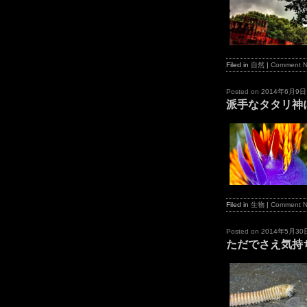
Filed in
自然
|
Comment 
Posted on
2014年6月9日
派手なタタリ神
Filed in
生物
|
Comment 
Posted on
2014年5月30
ただでさえ気持