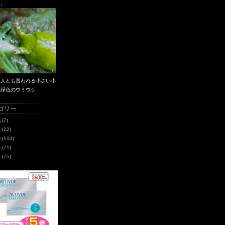
す。
星人とも言われる小さい小
い緑色のウミウシ
ゴリー
化
(7)
史
(22)
物
(103)
然
(71)
造
(75)