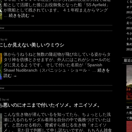
く
船として活躍した後にお役御免となった船「SS Ayrfield」
オ
が廃船として残されています。 ４１年程まえからマング
2011
…
続きを読む
→
バ
走
Now
2011
今
トガ
by
ni
にしか見えない美しいウミウシ
集め
2012
体からうねうねと無数の隆起物が飛び出している姿からタ
タリ神を彷彿とさせますが、外人にはこれがショールのヒ
最近
ダに見えるようです。 そして付いた名前が「Spanish
Shawl Nudibranch（スパニッシュ・ショール・ …
続きを
読む
→
Now
日
by
ni
ち悪いのにオニまで付いたイソメ。オニイソメ。
第
た船
こんな生き物が潜んでいるを知ってたら、ちょっとした浅
て
瀬に入るのもサンダル着用を自分の中で義務づけていたは
ず。と思わせる程の、脅威すら感じる生き物「オニイソ
メ」。 見た目で判断して申し訳ないですが、もちろん雑食