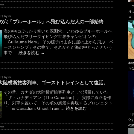
Now
一
持
9日
by
ni
ス
の穴「ブルーホール」へ飛び込んだ人の一部始終
海の中にぽっかり空いた深淵穴、いわゆるブルーホールへ
飛び込んだフリーダイビング世界チャンピオンの
「Guillaume Nery」 その様子はまさに崖の上から飛ぶ「ベ
ースジャンプ」その物で、それがただ海の中だったという
事で …
続きを読む
→
本
う
6日
by
ni
大陸横断旅客列車、ゴーストトレインとして復活。
その昔、カナダの大陸横断旅客列車として活躍していた
「ザ・カナディアン（The Canadian）」 実際に線路を作
り、列車を置いて、その頃の風景を再現するプロジェクト
「The Canadian: Ghost Train …
続きを読む
→
「
化
の
Now