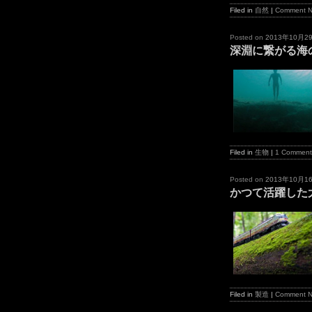
Filed in
自然
|
Comment 
Posted on
2013年10月2
深淵に繋がる海
Filed in
生物
|
1 Comment
Posted on
2013年10月1
かつて活躍した
Filed in
製造
|
Comment 