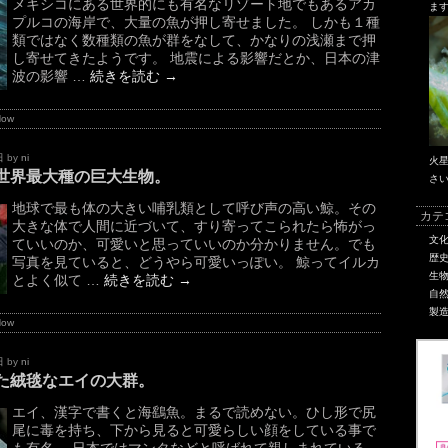
メキシコにある世界的にも有名なリゾート地でもあるアカ
ま
プルコの海岸で、大量の魚が押し寄せました。 しかも１種
類ではなく数種類の魚が群をなして、かなりの浅瀬まで押
し寄せてきたようです。 地震による影響だとか、日本の津
波の影響 …
続きを読む
→
Now
日
by
ni
火
世界最大種の巨大生物。
さ
地球で最も体の大きい哺乳類として呼び声の高い鯨。その
カテ
大きな体で人間に近づいて、すり寄ってこられたら怖がっ
文
ていいのか、可愛いと思っていいのか分かりません。でも
歴
写真を見ていると、どうやら可愛いっぽい。 鯨ってイルカ
生
とよく似て …
続きを読む
→
自
製
Now
日
by
ni
た絨毯なエイの大群。
エイ、漢字で書くと海鷂魚。まるで読めない。ひし形で尻
尾に毒を持ち、下から見ると可愛らしい顔をしている事で