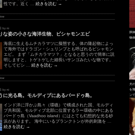
性です。近く …
続きを読む
→
Now
日
by
ni
胴
りな姿の小さな海洋生物、ビシャモンエビ
物
海底に生えるムチカラマツに擬態する、体の隆起物によっ
て海外ではドラゴン・シュリンプとも呼ばれるビシャモン
エビ。 まず「ムチカラマツ？」となると思うので簡単に説
明しますと、トゲトゲした細長いサンゴみたいな物です。
そしてビシ …
続きを読む
→
Now
犬
を
日
by
ni
うに光る島。モルディブにあるバードゥ島。
ン
インド洋に浮かぶ島々（環礁）で構成された国、モルディ
ブ共和国。モルディブ北部に位置するラー環礁の中にある
バードゥ島（Vaadhoo island）にはとても幻想的な光る砂
浜があります。 海中にいるプランクトンが外的刺激を …
続きを読む
→