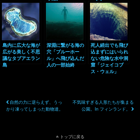
島内に広大な海が
深淵に繋がる海の
死人続出でも飛び
広がる美しく不思
穴「ブルーホー
込まずにはいられ
議なタブアエラン
ル」へ飛び込んだ
ない危険な水中洞
島
人の一部始終
窟「ジェイコブ
ス・ウェル」
以前の投稿
次の投稿
自然の力に逆らえず、うっ
不気味すぎる人形たちが集まる
かり凍ってしまった動物達。
公園。in フィンランド。
トップに戻る