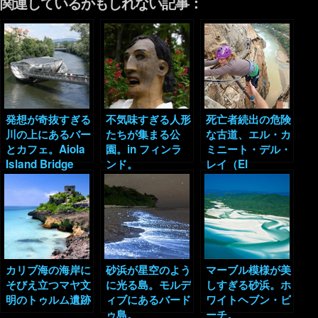
関連しているかもしれない記事：
発想が奇抜すぎる
不気味すぎる人形
死亡者続出の危険
川の上にあるバー
たちが集まる公
な古道、エル・カ
とカフェ。Aiola
園。in フィンラ
ミニート・デル・
Island Bridge
ンド。
レイ（El
Caminito del
Rey）。
カリブ海の海岸に
砂浜が星空のよう
マーブル模様が美
そびえ立つマヤ文
に光る島。モルデ
しすぎる砂浜。ホ
明のトゥルム遺跡
ィブにあるバード
ワイトヘブン・ビ
ゥ島。
ーチ。