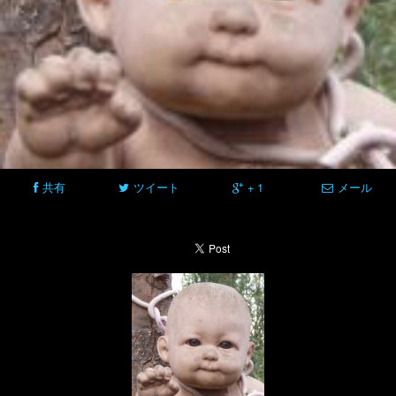
共有
ツイート
+ 1
メール