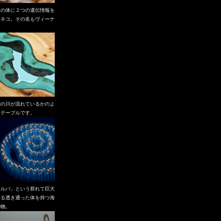
つの体に２つの遺伝情報を
つネコ。その名もヴィーナ
。
物の川が流れているかのよ
なテーブルです。
サルパ」という群れて巨大
する透き通った体を持つ海
動物。