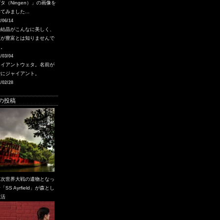
タ（Ningen）」の画像を
てみました...
/06/14
の結晶がこんなに美しく、
類が豊富とは知りませんで
た。
/03/04
ャイアントウェタ。名前が
でにジャイアント。
/02/28
の投稿
二次世界大戦の遺物となっ
「SS Ayrfield」が森とし
復活