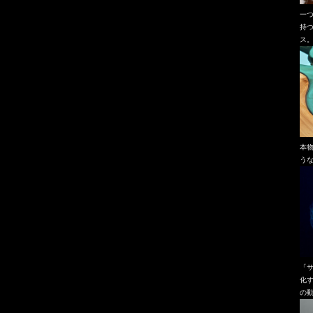
一
持
ス
本
う
「
化
の