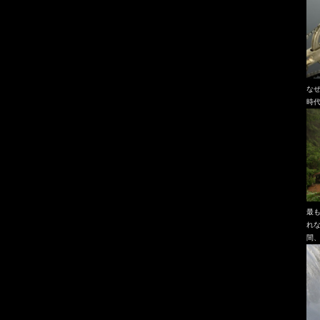
な
時
最
れ
間