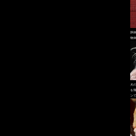
胴
物
犬
を
ン