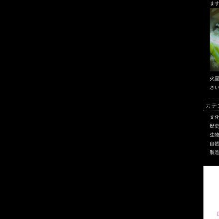
ま
火
さ
カテ
文
歴
生
自
製