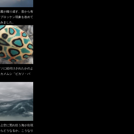
と霧が織り成す、昔から有
なブロッケン現象を改めて
てみました。
カソに絵付けされたかのよ
なカメムシ「ピカソ・バ
」
の上空に荒れ狂う海が出現
たらどうなるか。こうなり