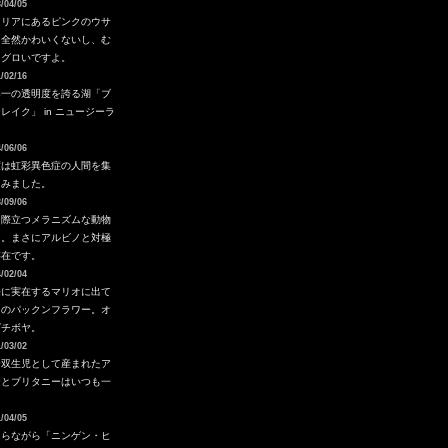
/04/05
タリアにあるピンクのウサ
。全然かわいくないし、む
ろグロいですよ。
/02/16
界一の透明度を誇る湖「ブ
レイク」 in ニュージーラ
ド
/06/06
度は虹彩異色症の人間を集
てみました。
/09/06
さ際立つメラニズムな動物
ち。まさにアルビノと対極
存在です。
/02/04
海に実在するマリオに出て
るのパックンフラワー。オ
グチボヤ。
/03/02
合双生児として産まれたア
ーとブリタニーはいつも一
。
/04/05
さらながら「ニンゲン・ヒ