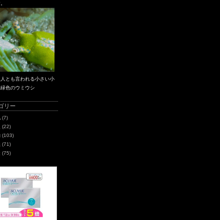
す。
星人とも言われる小さい小
い緑色のウミウシ
ゴリー
化
(7)
史
(22)
物
(103)
然
(71)
造
(75)