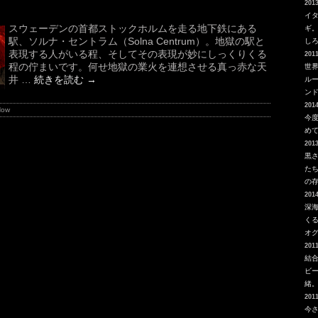
2013
イ
スウェーデンの首都ストックホルムを走る地下鉄にある
ギ
駅、ソルナ・セントラム（Solna Centrum）。地獄の駅と
し
表現する人がいる程、そしてその表現が妙にしっくりくる
2011
程の佇まいです。何せ地獄の業火を連想させる真っ赤な天
世
井 …
続きを読む
→
ルー
ン
2014
Now
今
め
2013
黒
た
の
2014
深
く
オ
2011
結
ビ
緒
2011
今