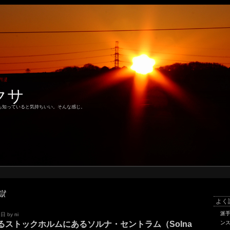
クサ
も知っていると気持ちいい。そんな感じ。
獄
よく
派
1日
by
ni
るストックホルムにあるソルナ・セントラム（Solna
ン