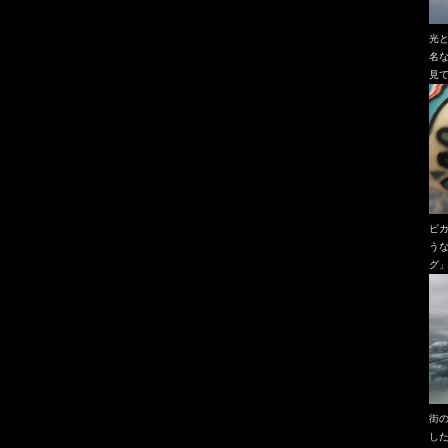
光
名
見
ピ
う
グ
街
し