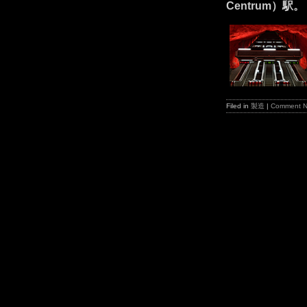
Centrum）駅。
Filed in
製造
|
Comment 