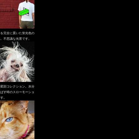
体を完全に貫いた蛍光色の
体。不思議な光景です。
の変顔コレクション。水分
飛ばす時のスローモーショ
です。