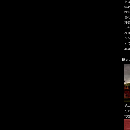
トガ
集め
2012
雪
種
し
2011
ジ
す
2011
最近
第
た船
て