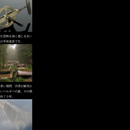
ぜか恐怖を強く感じる古い
代の手術道具です。
も長い期間、渋滞が解消さ
ないベルギーの森。その期
、約７０年。