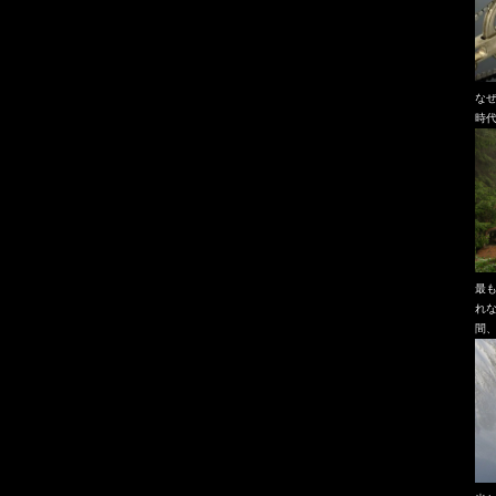
な
時
最
れ
間