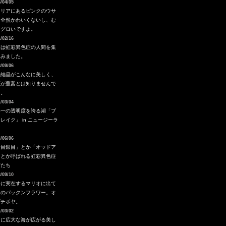
/04/05
タリアにあるピンクのウサ
。全然かわいくないし、む
ろグロいですよ。
/02/16
度は虹彩異色症の人間を集
てみました。
/09/06
の結晶がこんなに美しく、
類が豊富とは知りませんで
た。
/03/04
界一の透明度を誇る湖「ブ
レイク」 in ニュージーラ
ド
/06/06
金目銀目」とか「オッドア
」とか呼ばれる虹彩異色症
猫たち
/09/10
海に実在するマリオに出て
るのパックンフラワー。オ
グチボヤ。
/03/02
内に広大な海が広がる美し