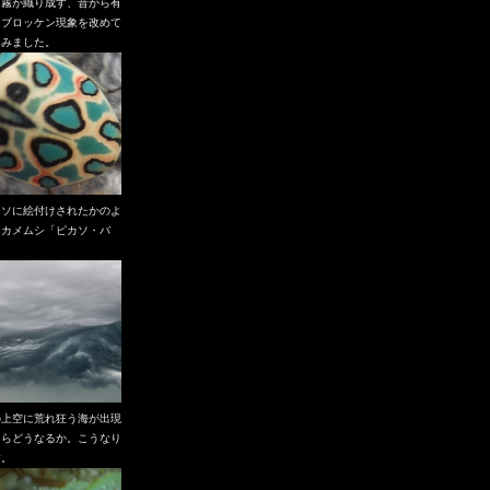
と霧が織り成す、昔から有
なブロッケン現象を改めて
てみました。
カソに絵付けされたかのよ
なカメムシ「ピカソ・バ
」
の上空に荒れ狂う海が出現
たらどうなるか。こうなり
す。