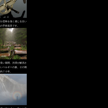
ぜか恐怖を強く感じる古い
代の手術道具です。
も長い期間、渋滞が解消さ
ないベルギーの森。その期
、約７０年。