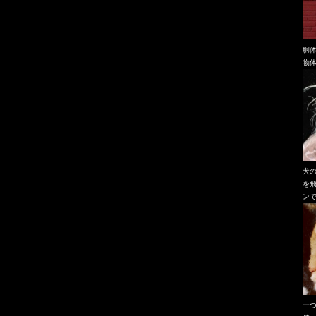
胴
物
犬
を
ン
一