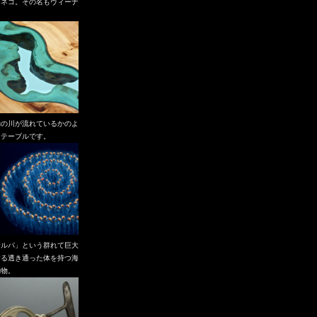
つネコ。その名もヴィーナ
。
物の川が流れているかのよ
なテーブルです。
サルパ」という群れて巨大
する透き通った体を持つ海
動物。