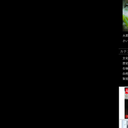
火
さ
カテ
文
歴
生
自
製