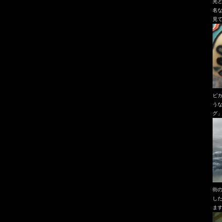
光
名
見
ピ
う
グ
街
し
ま