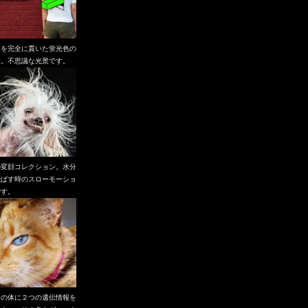
体を完全に貫いた蛍光色の
体。不思議な光景です。
の変顔コレクション。水分
飛ばす時のスローモーショ
です。
つの体に２つの遺伝情報を