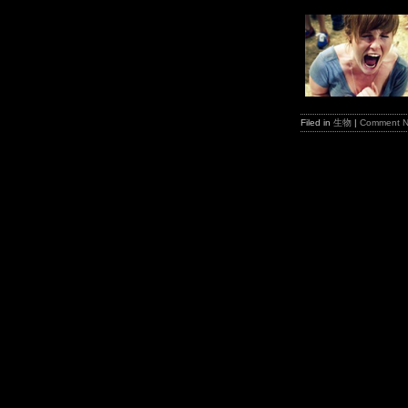
Filed in
生物
|
Comment 