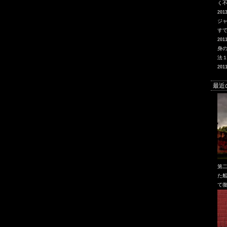
く
2013
ジ
す
2011
身
法
2011
最近
第
た船
て