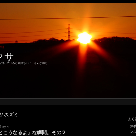
クサ
も知っていると気持ちいい。そんな感じ。
リネズミ
よく
派
日
by
ni
とこうなるよ」な瞬間。その２
ン