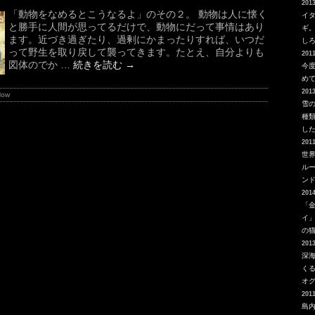
2013
「動物をなめるとこうなるよ」のその２。 動物は人に懐く
イ
と勝手に人間が思ってるだけで、動物にだって事情はあり
ギ
ます。近づき過ぎたり、過剰にかまったりすれば、いつだ
し
って野生を取り戻して襲ってきます。たとえ、自分よりも
2011
図体のでか …
続きを読む
→
今
め
2013
Now
雪
種
し
2011
世
ルー
ン
2014
「
イ
の
2013
深
く
オ
2011
島