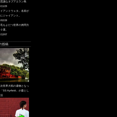
不思議なタブアエラン島
/11/29
ャイアントウェタ。名前が
でにジャイアント。
/02/28
の毛もよだつ世界の拷問方
１０選。
/12/07
の投稿
二次世界大戦の遺物となっ
「SS Ayrfield」が森とし
復活