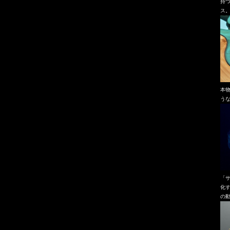
持
ス
本
う
「
化
の