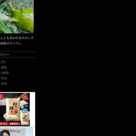
星人とも言われる小さい小
い緑色のウミウシ
ゴリー
化
(7)
史
(22)
物
(103)
然
(71)
造
(75)