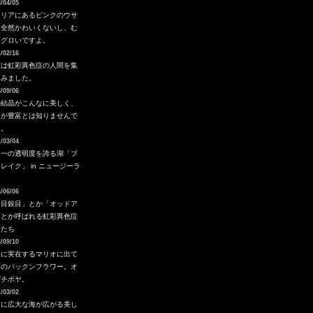
/04/05
タリアにあるピンクのウサ
。全然かわいくないし、む
ろグロいですよ。
/02/16
度は虹彩異色症の人間を集
てみました。
/09/06
の結晶がこんなに美しく、
類が豊富とは知りませんで
た。
/03/04
界一の透明度を誇る湖「ブ
レイク」 in ニュージーラ
ド
/06/06
金目銀目」とか「オッドア
」とか呼ばれる虹彩異色症
猫たち
/09/10
海に実在するマリオに出て
るのパックンフラワー。オ
グチボヤ。
/03/02
内に広大な海が広がる美し