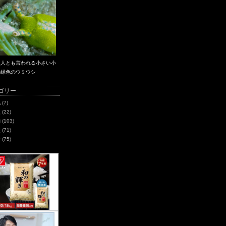
星人とも言われる小さい小
い緑色のウミウシ
ゴリー
化
(7)
史
(22)
物
(103)
然
(71)
造
(75)