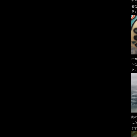
光
名
見
ピ
う
グ
街
し
ま