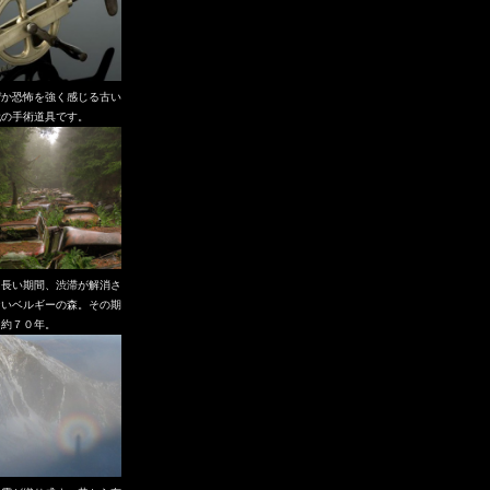
ぜか恐怖を強く感じる古い
代の手術道具です。
も長い期間、渋滞が解消さ
ないベルギーの森。その期
、約７０年。