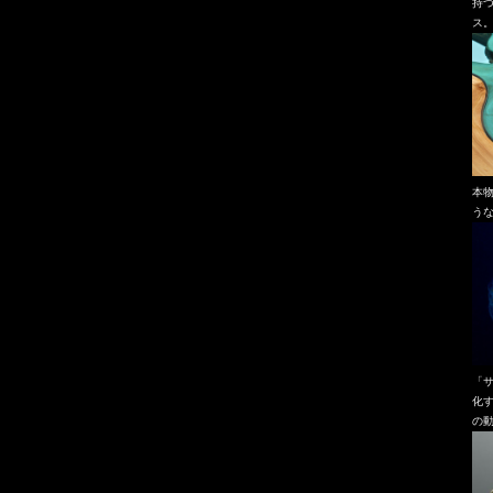
持
ス
本
う
「
化
の