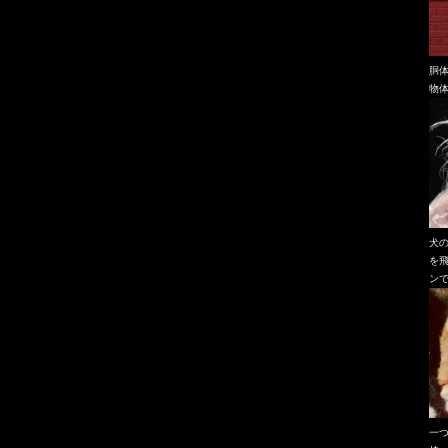
胴
物
犬
を
ン
一