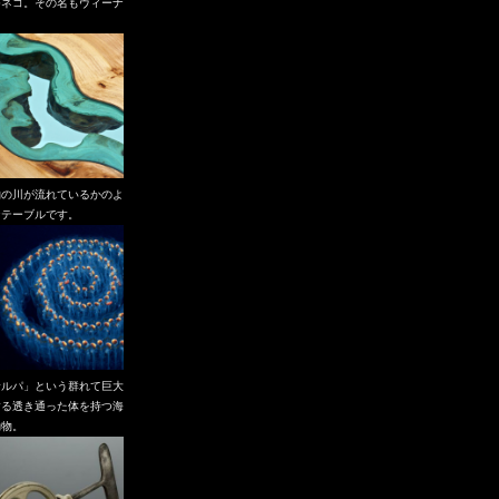
つネコ。その名もヴィーナ
。
物の川が流れているかのよ
なテーブルです。
サルパ」という群れて巨大
する透き通った体を持つ海
動物。