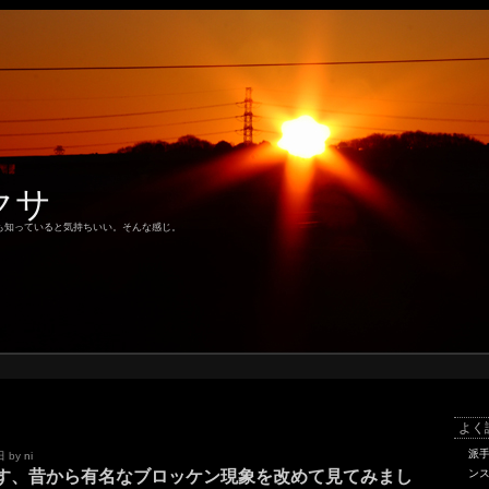
クサ
も知っていると気持ちいい。そんな感じ。
よく
派
日
by
ni
す、昔から有名なブロッケン現象を改めて見てみまし
ン