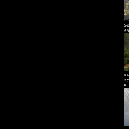
な
時
最
れ
間