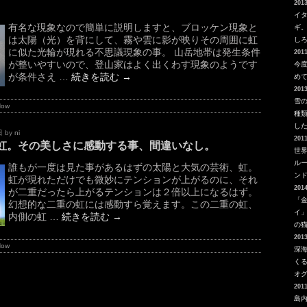
2013
イ
有名な現象なので簡単に説明しますと、ブロッケン現象と
ギ
は太陽（光）を背にして、霧や雲に影が映りその周囲に虹
し
に似た光輪が現れる不思議現象の事。 山岳地帯は発生条件
2011
が整いやすいので、登山家はよく出くわす現象のようです
今
が条件さえ …
続きを読む
→
め
2013
雪
Now
種
し
日
by
ni
2011
虹。その美しさに感動する事、間違いなし。
世
ルー
誰もが一度は見た事があるはずの太陽と大気の芸術、虹。
ン
虹が現れただけでも微妙にテンションが上がるのに、それ
2014
が二重だったら上がるテンションは２倍以上になるはず。
「
幻想的な二重の虹には感動すら覚えます。この二重の虹、
イ
内側の虹 …
続きを読む
→
の
2013
Now
深
く
オ
2011
島