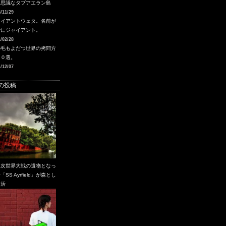
不思議なタブアエラン島
/11/29
ャイアントウェタ。名前が
でにジャイアント。
/02/28
の毛もよだつ世界の拷問方
１０選。
/12/07
の投稿
二次世界大戦の遺物となっ
「SS Ayrfield」が森とし
復活