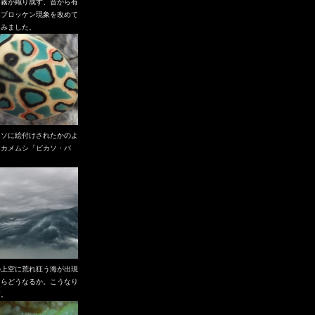
と霧が織り成す、昔から有
なブロッケン現象を改めて
てみました。
カソに絵付けされたかのよ
なカメムシ「ピカソ・バ
」
の上空に荒れ狂う海が出現
たらどうなるか。こうなり
す。