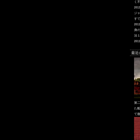
く
2013
ジ
す
2011
身
法
2011
最近
第
た船
て