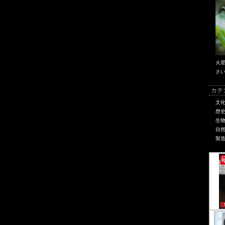
火
さ
カテ
文
歴
生
自
製