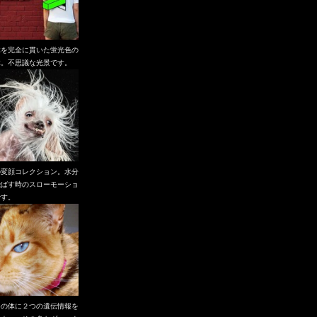
体を完全に貫いた蛍光色の
体。不思議な光景です。
の変顔コレクション。水分
飛ばす時のスローモーショ
です。
つの体に２つの遺伝情報を